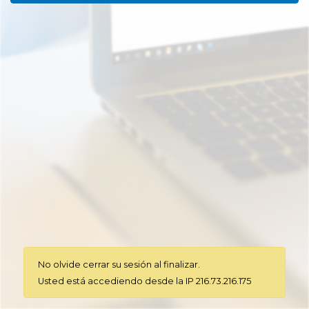
No olvide cerrar su sesión al finalizar.
Usted está accediendo desde la IP 216.73.216.175